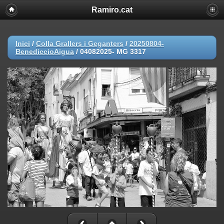
Ramiro.cat
Inici
/
Colla Grallers i Geganters
/
20250804-
BenediccioAigua
/
04082025- MG 3317