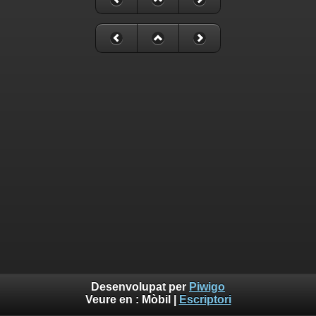
Desenvolupat per
Piwigo
Veure en :
Mòbil
|
Escriptori