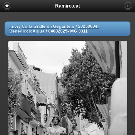
Ramiro.cat
Inici
/
Colla Grallers i Geganters
/
20250804-
BenediccioAigua
/
04082025- MG 3311