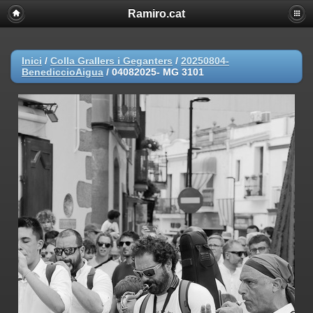
Ramiro.cat
Inici
/
Colla Grallers i Geganters
/
20250804-
BenediccioAigua
/
04082025- MG 3101