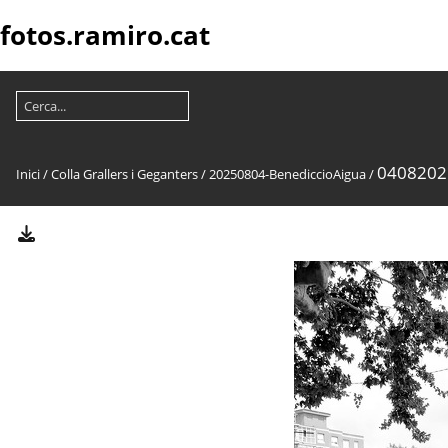
fotos.ramiro.cat
0408202
Inici
/
Colla Grallers i Geganters
/
20250804-BenediccioAigua
/