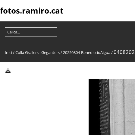
fotos.ramiro.cat
0408202
Inici
/
Colla Grallers i Geganters
/
20250804-BenediccioAigua
/