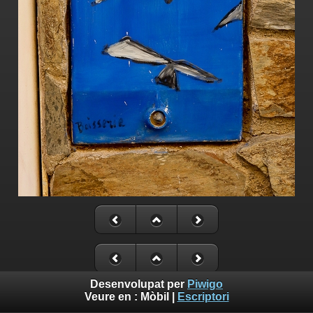
Desenvolupat per
Piwigo
Veure en :
Mòbil
|
Escriptori