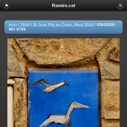
Ramiro.cat
Inici
/
2026
/
St Jean Pla de Corts. Abril 2026
/
03042026-
MG 8789