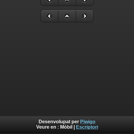
Desenvolupat per
Piwigo
Veure en :
Mòbil
|
Escriptori