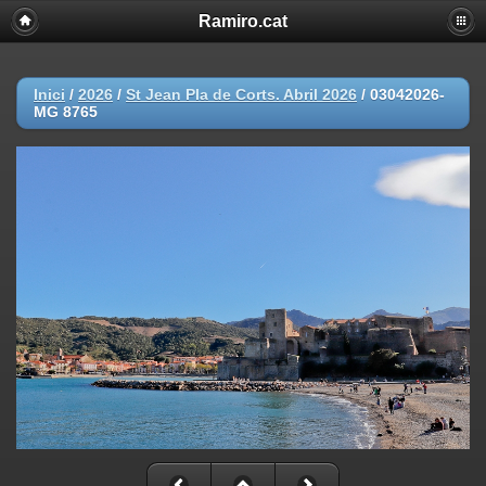
Ramiro.cat
Inici
/
2026
/
St Jean Pla de Corts. Abril 2026
/
03042026-
MG 8765