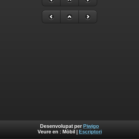
Desenvolupat per
Piwigo
Veure en :
Mòbil
|
Escriptori