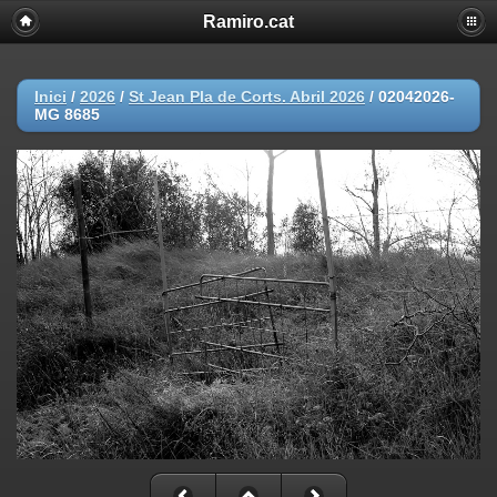
Ramiro.cat
Inici
/
2026
/
St Jean Pla de Corts. Abril 2026
/
02042026-
MG 8685