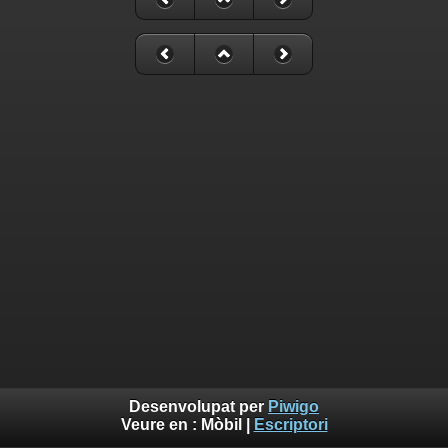
Desenvolupat per
Piwigo
Veure en :
Mòbil
|
Escriptori