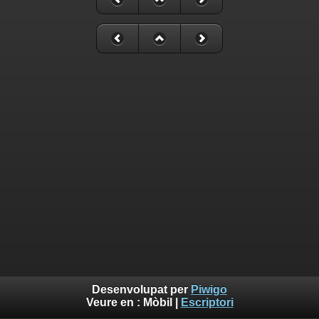
Desenvolupat per
Piwigo
Veure en :
Mòbil
|
Escriptori