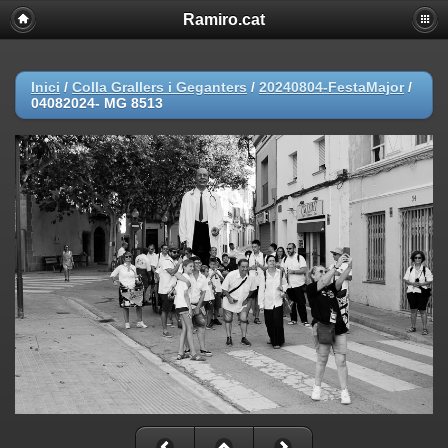
Ramiro.cat
Inici
/
Colla Grallers i Geganters
/
20240804-FestaMajor
/
04082024- MG 8513