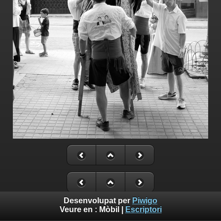
Desenvolupat per
Piwigo
Veure en :
Mòbil
|
Escriptori