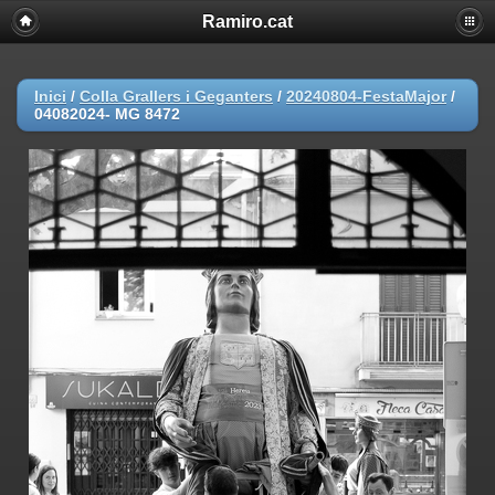
Ramiro.cat
Inici
/
Colla Grallers i Geganters
/
20240804-FestaMajor
/
04082024- MG 8472