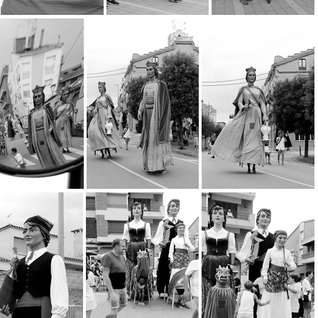
05072025- MG 0299
05072025- MG 0301
05072025- MG 0303
72025- MG 0317
05072025- MG 0318
05072025- MG 0321