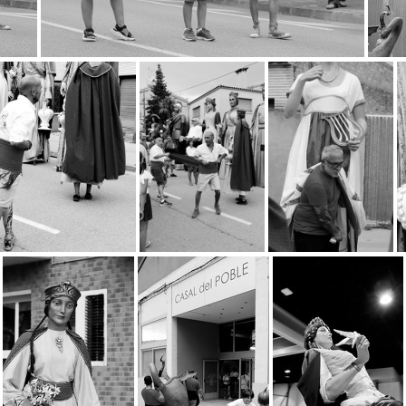
 0326
05072025- MG 0328
050
- MG 0345
05072025- MG 0348
05072025- MG 0354