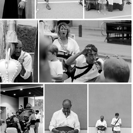
72025- MG 0330
05072025- MG 0336
05072025- MG 0339
05072025- MG 0356
05072025- MG 0357