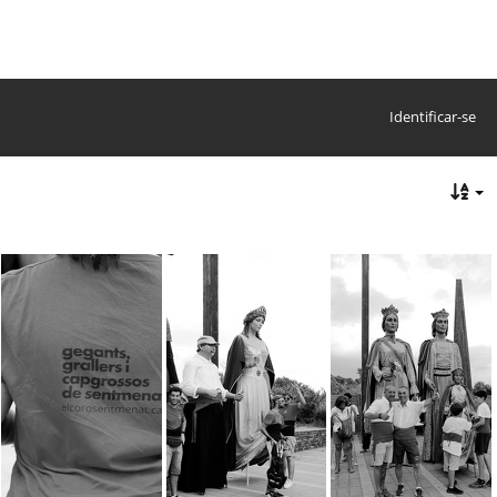
Identificar-se